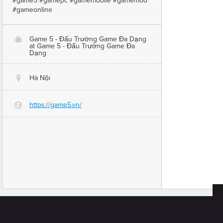
#game5 #gamepc #gamemobile #gamemod
#gameonline
Game 5 - Đấu Trường Game Đa Dạng
O
at Game 5 - Đấu Trường Game Đa
Dạng
Hà Nội
@
https://game5.vn/
G