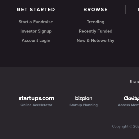
GET STARTED
BROWSE
Start a Fundraise
Trending
Investor Signup
Recently Funded
Account Login
New & Noteworthy
the
Online Accelerator
Startup Planning
Access Men
Copyright ©
20