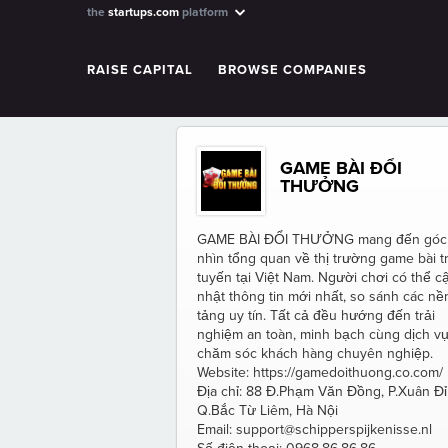
the
startups.com
platform
RAISE CAPITAL
BROWSE COMPANIES
GAME BÀI ĐỔI
THƯỞNG
GAME BÀI ĐỔI THƯỞNG mang đến góc
nhìn tổng quan về thị trường game bài t
tuyến tại Việt Nam. Người chơi có thể c
nhật thông tin mới nhất, so sánh các nề
tảng uy tín. Tất cả đều hướng đến trải
nghiệm an toàn, minh bạch cùng dịch v
chăm sóc khách hàng chuyên nghiệp.
Website: https://gamedoithuong.co.com/
Địa chỉ: 88 Đ.Phạm Văn Đồng, P.Xuân Đỉ
Q.Bắc Từ Liêm, Hà Nội
Email: support@schipperspijkenisse.nl