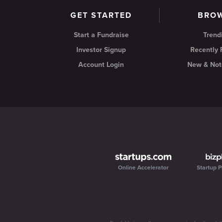
GET STARTED
BRO
Start a Fundraise
Trend
Investor Signup
Recently
Account Login
New & Not
Online Accelerator
Startup P