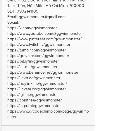
Địa chỉ: 62 Đường Thới Tam Thôn 11A, Thới
Tam Thôn, Hóc Môn, Hồ Chí Minh 700000
SĐT: 0902141109
Email: ggwinmonster@gmail.com
Social:
https://x.com/ggwinmonster
https://www.youtube.com/@ggwinmonster
https://www.pinterest.com/ggwinmonster/
https://www.twitch.tv/ggwinmonster
https://tumblr.com/ggwinmonster
https://gravatar.com/ggwinmonster
https://bit.ly/m/ggwinmonster
https://jali.me/ggwinmonster
https://www.behance.net/ggwinmonster
https://linktr.ee/ggwinmonster
https://heylink.me/ggwinmonster/
https://linksta.cc/@ggwinmonster
https://igli.me/ggwinmonster
https://cointr.ee/ggwinmonster
https://jaga.link/ggwinmonster
https://www.qrcodechimp.com/page/ggwinmo
nster