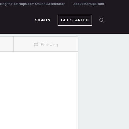
cing the Startups.com Online Accelerator
about startups.com
SIGN IN
GET STARTED
r
Following