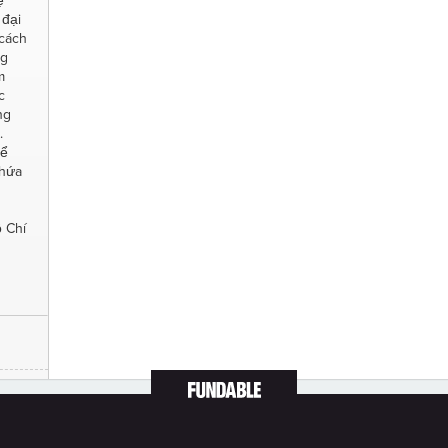
ệ
 đại
cách
ng
m
c
ng
.
để
 hứa
 Chí