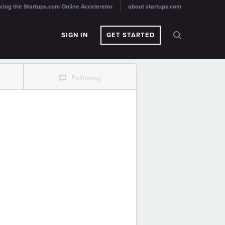
cing the Startups.com Online Accelerator
about startups.com
SIGN IN
GET STARTED
r
Following