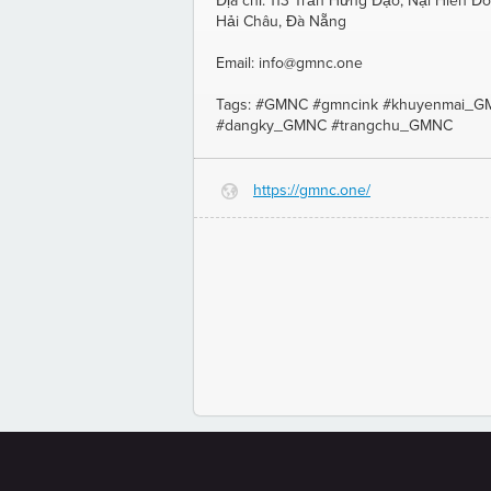
Địa chỉ: 113 Trần Hưng Đạo, Nại Hiên Đô
Hải Châu, Đà Nẵng
Email: info@gmnc.one
Tags: #GMNC #gmncink #khuyenmai_
#dangky_GMNC #trangchu_GMNC
https://gmnc.one/
G