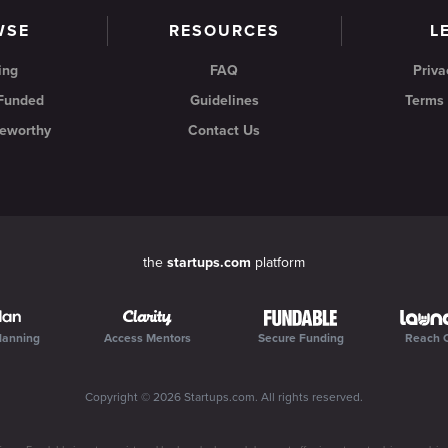
WSE
RESOURCES
L
ing
FAQ
Priva
 Funded
Guidelines
Terms 
eworthy
Contact Us
the
startups.com
platform
lanning
Access Mentors
Secure Funding
Reach 
Copyright ©
2026
Startups.com
. All rights reserved.