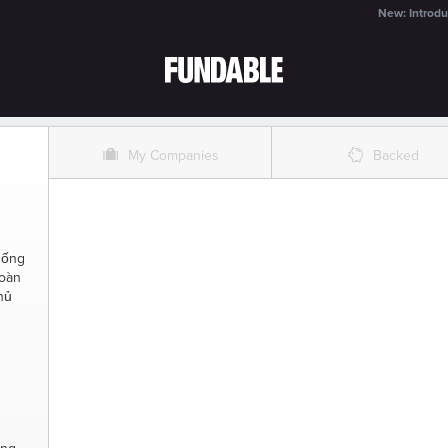
New: Introdu
O
%
My Companies
Backed
hống
toàn
hủ