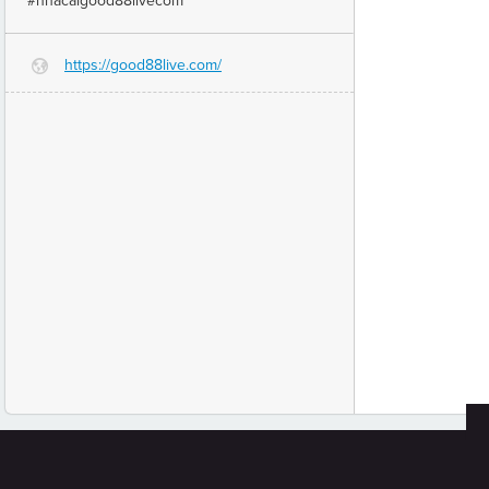
#nhacaigood88livecom
https://good88live.com/
G