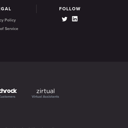
EGAL
FOLLOW
cy Policy
of Service
Customers
Virtual Assistants