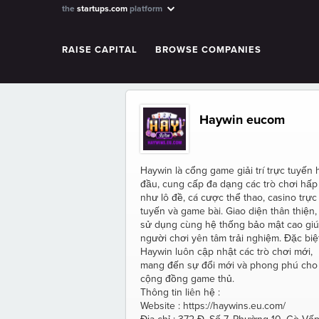
the
startups.com
platform
RAISE CAPITAL
BROWSE COMPANIES
Haywin eucom
Haywin là cổng game giải trí trực tuyến
đầu, cung cấp đa dạng các trò chơi hấp
như lô đề, cá cược thể thao, casino trực
tuyến và game bài. Giao diện thân thiện,
sử dụng cùng hệ thống bảo mật cao gi
người chơi yên tâm trải nghiệm. Đặc biệt
Haywin luôn cập nhật các trò chơi mới,
mang đến sự đổi mới và phong phú cho
cộng đồng game thủ.
Thông tin liên hệ :
Website : https://haywins.eu.com/