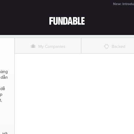
New: Introdu
O
%
My Companies
Backed
 hàng
 dẫn
 dễ
úp
,