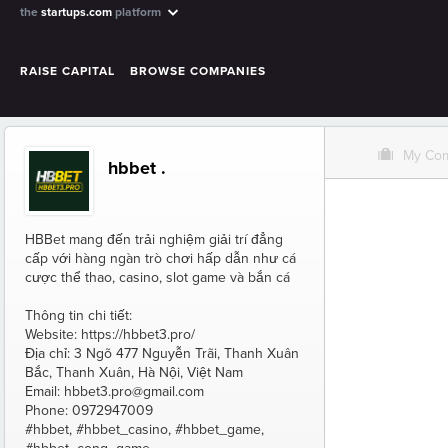
the
startups.com
platform
RAISE CAPITAL
BROWSE COMPANIES
O
My Co
hbbet .
HBBet mang đến trải nghiệm giải trí đẳng
cấp với hàng ngàn trò chơi hấp dẫn như cá
cược thể thao, casino, slot game và bắn cá
Thông tin chi tiết:
Website: https://hbbet3.pro/
Địa chỉ: 3 Ngõ 477 Nguyễn Trãi, Thanh Xuân
Bắc, Thanh Xuân, Hà Nội, Việt Nam
Email: hbbet3.pro@gmail.com
Phone: 0972947009
#hbbet, #hbbet_casino, #hbbet_game,