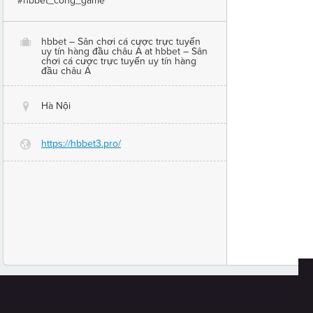
#hbbet_cong_game
hbbet – Sân chơi cá cược trực tuyến
O
uy tín hàng đầu châu Á at hbbet – Sân
chơi cá cược trực tuyến uy tín hàng
đầu châu Á
Hà Nội
@
https://hbbet3.pro/
G