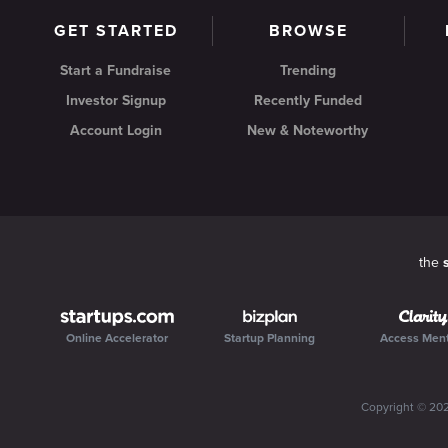
GET STARTED
BROWSE
Start a Fundraise
Trending
Investor Signup
Recently Funded
Account Login
New & Noteworthy
the
Online Accelerator
Startup Planning
Access Men
Copyright ©
20