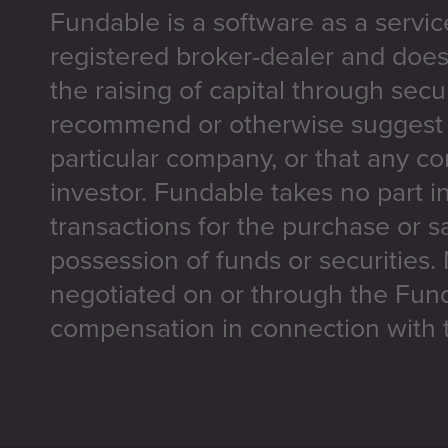
Fundable is a software as a servic
registered broker-dealer and does
the raising of capital through secu
recommend or otherwise suggest t
particular company, or that any co
investor. Fundable takes no part i
transactions for the purchase or sa
possession of funds or securities.
negotiated on or through the Fun
compensation in connection with t