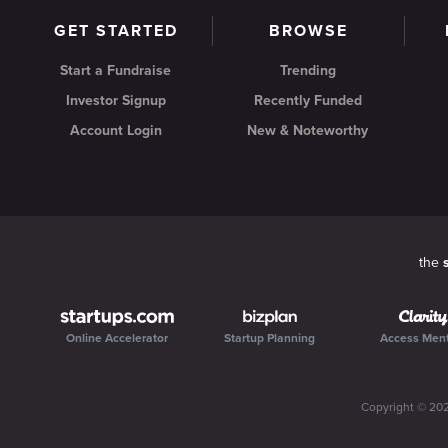
GET STARTED
BROWSE
Start a Fundraise
Trending
Investor Signup
Recently Funded
Account Login
New & Noteworthy
the
Online Accelerator
Startup Planning
Access Men
Copyright ©
20