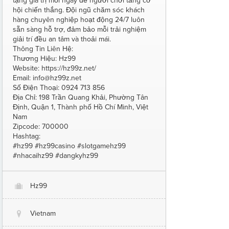
tặng giá trị mỗi ngày để người chơi tăng cơ
hội chiến thắng. Đội ngũ chăm sóc khách
hàng chuyên nghiệp hoạt động 24/7 luôn
sẵn sàng hỗ trợ, đảm bảo mỗi trải nghiệm
giải trí đều an tâm và thoải mái.
Thông Tin Liên Hệ:
Thương Hiệu: Hz99
Website: https://hz99z.net/
Email: info@hz99z.net
Số Điện Thoại: 0924 713 856
Địa Chỉ: 198 Trần Quang Khải, Phường Tân
Định, Quận 1, Thành phố Hồ Chí Minh, Việt
Nam
Zipcode: 700000
Hashtag:
#hz99 #hz99casino #slotgamehz99
#nhacaihz99 #dangkyhz99
Hz99
O
Vietnam
@