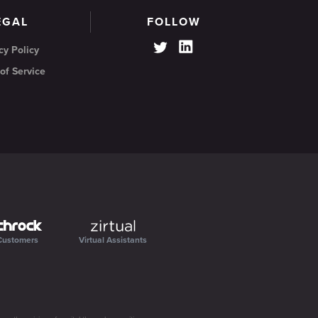
EGAL
FOLLOW
cy Policy
of Service
Customers
Virtual Assistants