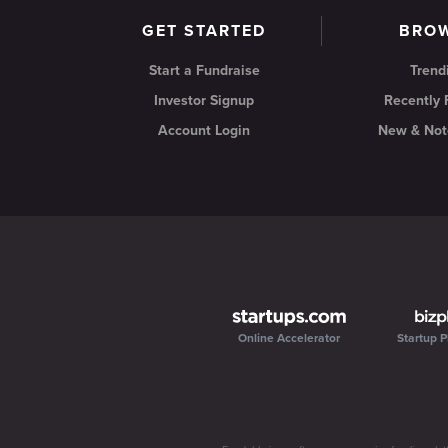
GET STARTED
BRO
Start a Fundraise
Trend
Investor Signup
Recently
Account Login
New & Not
Online Accelerator
Startup P