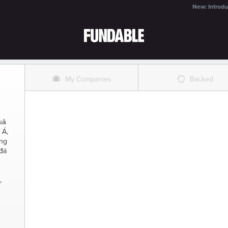
New: Introdu
O
%
My Companies
Backed
uả
 Á,
ọng
đá
,