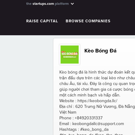
the
startups.com
platform
RAISE CAPITAL
BROWSE COMPANIES
Kèo Bóng Đá
Kèo bóng đá là hình thức dự đoán kết q
trận đấu dựa trên các loại kèo như châu
châu Âu, tài xỉu. Đây là công cụ quan tr
giúp người chơi tham gia cá cược bóng 
một cách minh bạch và hấp dẫn.
Website : https://keobongda.llc/
Địa chỉ : 620 Trưng Nữ Vương, Đà Nẵng
Việt Nam
Phone : +84920331337
Email : keobongdallc@support.com
Hashtags : #keo_bong_da