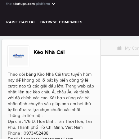
the
startups.com
platform
RAISE CAPITAL
BROWSE COMPANIES
O
My Co
Kèo Nhà Cái
Theo dõi bảng Kèo Nhà Cái trực tuyến hôm
nay để không bỏ lỡ bất kỳ biến động tỷ lệ
cược nào từ các giải đấu lớn. Trang web cập
nhật liên tục kèo châu Á, châu Âu và tài xỉu
với độ chính xác cao. Kết hợp cùng các bài
nhận định chuyên sâu giúp anh em bet thủ
tự tin đưa ra lựa chọn chuẩn xác nhất.
Thông tin liên hệ :
Địa chỉ : 176 Đ. Hòa Bình, Tân Thới Hoà, Tân
Phú, Thành phố Hồ Chí Minh, Việt Nam
Phone : 0973452488