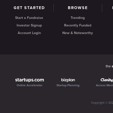
GET STARTED
BROWSE
Start a Fundraise
Trending
Investor Signup
Recently Funded
Account Login
New & Noteworthy
the
Online Accelerator
Startup Planning
Access Men
Copyright ©
20