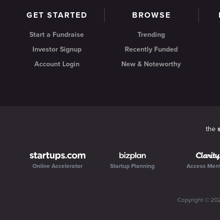
GET STARTED
BROWSE
Start a Fundraise
Trending
Investor Signup
Recently Funded
Account Login
New & Noteworthy
the
Online Accelerator
Startup Planning
Access Men
Copyright ©
20