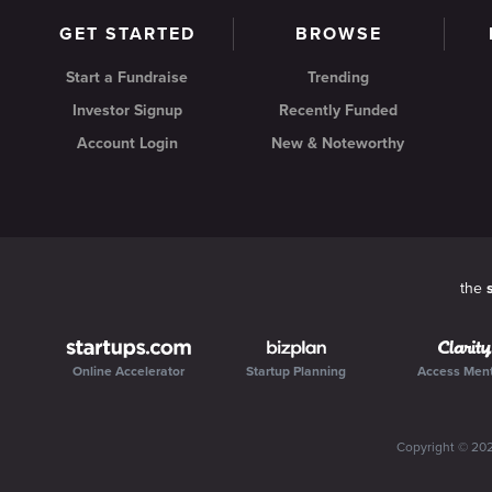
GET STARTED
BROWSE
Start a Fundraise
Trending
Investor Signup
Recently Funded
Account Login
New & Noteworthy
the
Online Accelerator
Startup Planning
Access Men
Copyright ©
20