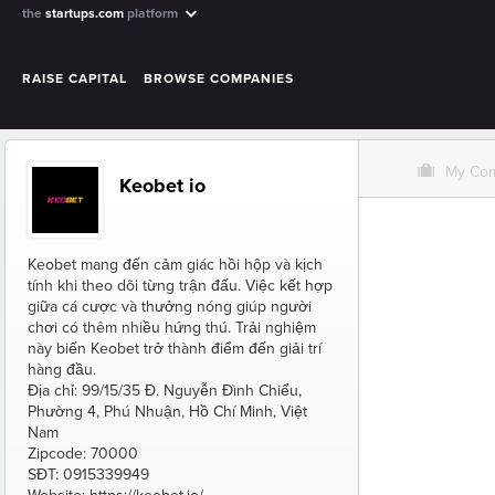
the
startups.com
platform
RAISE CAPITAL
BROWSE COMPANIES
O
My Co
Keobet io
Keobet mang đến cảm giác hồi hộp và kịch
tính khi theo dõi từng trận đấu. Việc kết hợp
giữa cá cược và thưởng nóng giúp người
chơi có thêm nhiều hứng thú. Trải nghiệm
này biến Keobet trở thành điểm đến giải trí
hàng đầu.
Địa chỉ: 99/15/35 Đ. Nguyễn Đình Chiểu,
Phường 4, Phú Nhuận, Hồ Chí Minh, Việt
Nam
Zipcode: 70000
SĐT: 0915339949