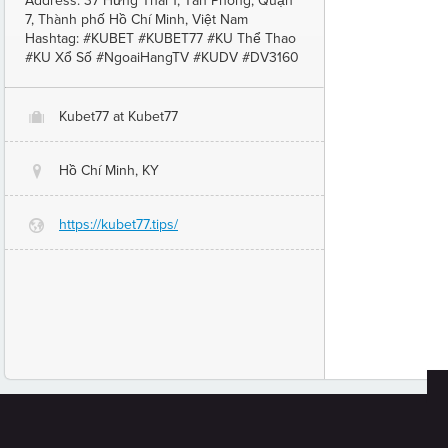
Address: 37 Hưng Thái 1, Tân Phong, Quận
7, Thành phố Hồ Chí Minh, Việt Nam
Hashtag: #KUBET #KUBET77 #KU Thể Thao
#KU Xổ Số #NgoaiHangTV #KUDV #DV3160
Kubet77 at Kubet77
O
Hồ Chí Minh, KY
@
https://kubet77.tips/
G