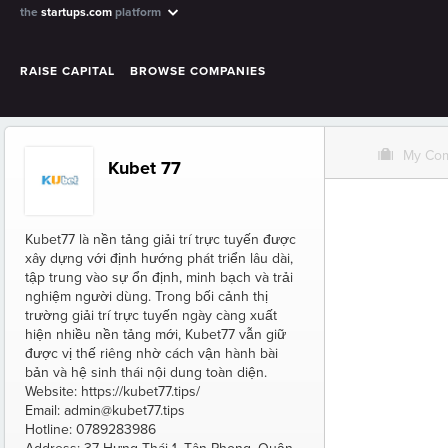
the
startups.com
platform
RAISE CAPITAL
BROWSE COMPANIES
O
My Co
Kubet 77
Kubet77 là nền tảng giải trí trực tuyến được
xây dựng với định hướng phát triển lâu dài,
tập trung vào sự ổn định, minh bạch và trải
nghiệm người dùng. Trong bối cảnh thị
trường giải trí trực tuyến ngày càng xuất
hiện nhiều nền tảng mới, Kubet77 vẫn giữ
được vị thế riêng nhờ cách vận hành bài
bản và hệ sinh thái nội dung toàn diện.
Website: https://kubet77.tips/
Email: admin@kubet77.tips
Hotline: 0789283986