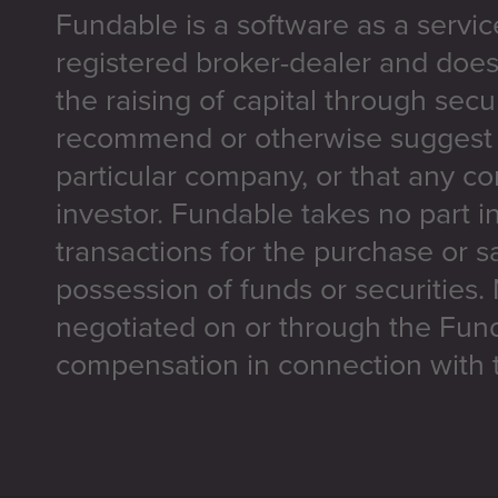
Fundable is a software as a servic
registered broker-dealer and does
the raising of capital through secu
recommend or otherwise suggest t
particular company, or that any co
investor. Fundable takes no part i
transactions for the purchase or sa
possession of funds or securities.
negotiated on or through the Fun
compensation in connection with t