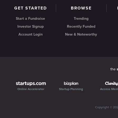
GET STARTED
BROWSE
Start a Fundraise
Trending
Investor Signup
Recently Funded
Account Login
New & Noteworthy
the
Online Accelerator
Startup Planning
Access Men
Copyright ©
20