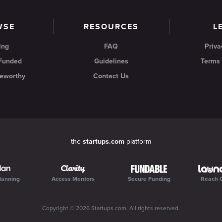
WSE
RESOURCES
L
ing
FAQ
Priva
 Funded
Guidelines
Terms 
eworthy
Contact Us
the
startups.com
platform
lanning
Access Mentors
Secure Funding
Reach 
Copyright ©
2026
Startups.com
. All rights reserved.