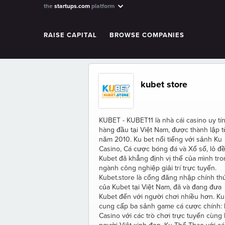
the
startups.com
platform
RAISE CAPITAL
BROWSE COMPANIES
kubet store
KUBET - KUBET11 là nhà cái casino uy tí
hàng đầu tại Việt Nam, được thành lập t
năm 2010. Ku bet nổi tiếng với sảnh Ku
Casino, Cá cược bóng đá và Xổ số, lô đề
Kubet đã khẳng định vị thế của mình tr
ngành công nghiệp giải trí trực tuyến.
Kubet.store là cổng đăng nhập chính th
của Kubet tại Việt Nam, đã và đang đưa
Kubet đến với người chơi nhiều hơn. Ku
cung cấp ba sảnh game cá cược chính:
Casino với các trò chơi trực tuyến cùng