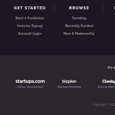
GET STARTED
BROWSE
Start a Fundraise
Trending
Investor Signup
Recently Funded
Account Login
New & Noteworthy
the
Online Accelerator
Startup Planning
Access Men
Copyright ©
20