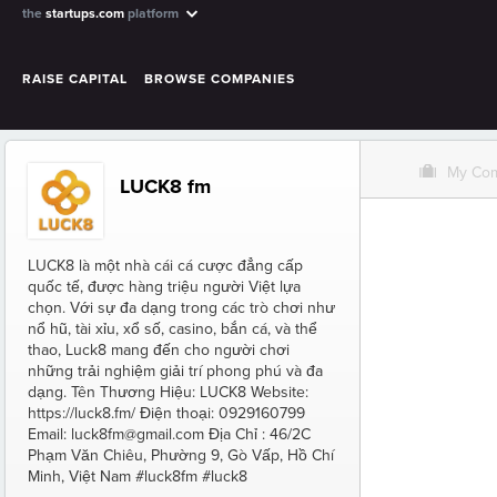
the
startups.com
platform
RAISE CAPITAL
BROWSE COMPANIES
O
My Co
LUCK8 fm
LUCK8 là một nhà cái cá cược đẳng cấp
quốc tế, được hàng triệu người Việt lựa
chọn. Với sự đa dạng trong các trò chơi như
nổ hũ, tài xỉu, xổ số, casino, bắn cá, và thể
thao, Luck8 mang đến cho người chơi
những trải nghiệm giải trí phong phú và đa
dạng. Tên Thương Hiệu: LUCK8 Website:
https://luck8.fm/ Điện thoại: 0929160799
Email: luck8fm@gmail.com Địa Chỉ : 46/2C
Phạm Văn Chiêu, Phường 9, Gò Vấp, Hồ Chí
Minh, Việt Nam #luck8fm #luck8