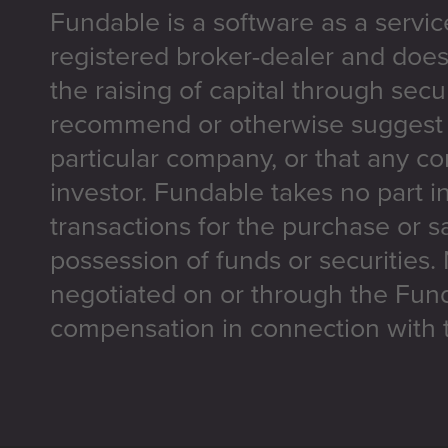
Fundable is a software as a servic
registered broker-dealer and does
the raising of capital through secu
recommend or otherwise suggest t
particular company, or that any co
investor. Fundable takes no part i
transactions for the purchase or sa
possession of funds or securities.
negotiated on or through the Fun
compensation in connection with t