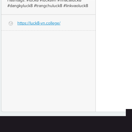
Hashtags: #luck8 #luck8vn #nhacailuck8
#dangkyluck8 #trangchuluck8 #linkvaoluck8
https://luck8-vn.college/
G