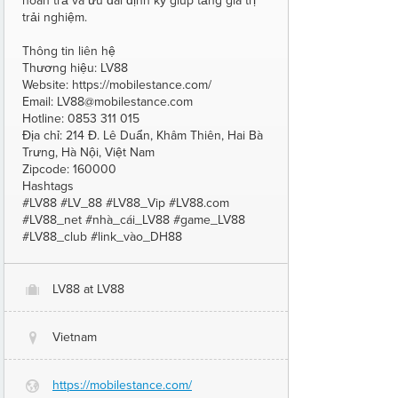
hoàn trả và ưu đãi định kỳ giúp tăng giá trị
trải nghiệm.
Thông tin liên hệ
Thương hiệu: LV88
Website: https://mobilestance.com/
Email: LV88@mobilestance.com
Hotline: 0853 311 015
Địa chỉ: 214 Đ. Lê Duẩn, Khâm Thiên, Hai Bà
Trưng, Hà Nội, Việt Nam
Zipcode: 160000
Hashtags
#LV88 #LV_88 #LV88_Vip #LV88.com
#LV88_net #nhà_cái_LV88 #game_LV88
#LV88_club #link_vào_DH88
LV88 at LV88
O
Vietnam
@
https://mobilestance.com/
G