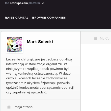
the
startups.com
platform
RAISE CAPITAL
BROWSE COMPANIES
O
My Co
Mark Solecki
Leczenie chirurgiczne jest zobacz dotkliwą
interwencją w stabilizację organizmu. W
niniejszym rozsądku jednak powinno być
wierną konkretną ostatecznością. W dużo
dużo sukcesach leczenie zachowawcze
tymczasem z użyciem fizjoterapii pozwala
opóźnić konieczność sporządzenia operacji
czy zupełnie jej uprzedzić.
moja strona
O