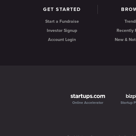
GET STARTED
BRO
Start a Fundraise
Trend
Investor Signup
Recently
Account Login
New & Not
Online Accelerator
Startup P