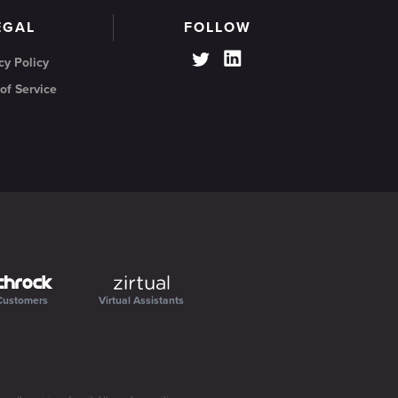
EGAL
FOLLOW
cy Policy
of Service
Customers
Virtual Assistants