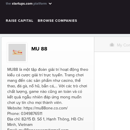
the
startups.com
platform
RAISE CAPITAL
BROWSE COMPANIES
O
My Co
MU 88
MU88 là một tập đoàn giải trí hoạt động theo
kiểu cá cược giải trí trực tuyến. Trang chơi
mang đến các sản phẩm như casino, thể
thao, đá gà, nổ hũ, bắn cá,… Với các trò chơi
chất lượng, game nào cũng an toàn và có
kết quả ngẫu nhiên đáp ứng mong muốn
chơi uy tín cho mọi thành viên.
Website: https://mu88one.co.com/
Phone: 0349876511
Địa chỉ: 82/15 Đ. Số 1, Hạnh Thông, Hồ Chí
Minh, Vietnam