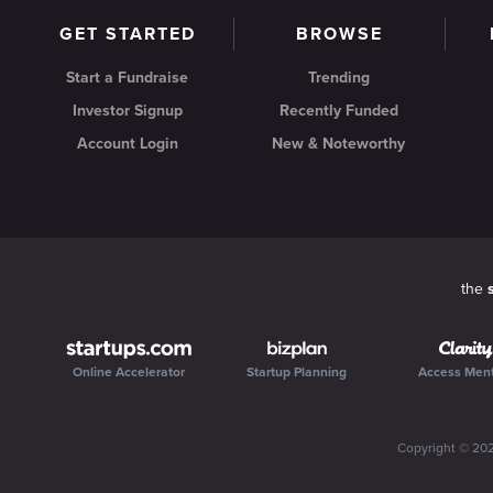
GET STARTED
BROWSE
Start a Fundraise
Trending
Investor Signup
Recently Funded
Account Login
New & Noteworthy
the
Online Accelerator
Startup Planning
Access Men
Copyright ©
20