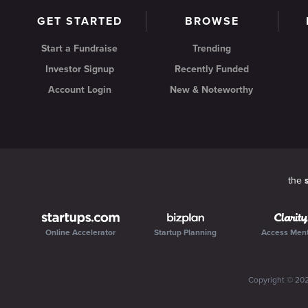
GET STARTED
BROWSE
Start a Fundraise
Trending
Investor Signup
Recently Funded
Account Login
New & Noteworthy
the
Online Accelerator
Startup Planning
Access Men
Copyright ©
20