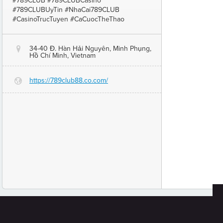
#789CLUB #789CLUBCasino
#789CLUBUyTin #NhaCai789CLUB
#CasinoTrucTuyen #CaCuocTheThao
34-40 Đ. Hàn Hải Nguyên, Minh Phụng,
@
Hồ Chí Minh, Vietnam
https://789club88.co.com/
G