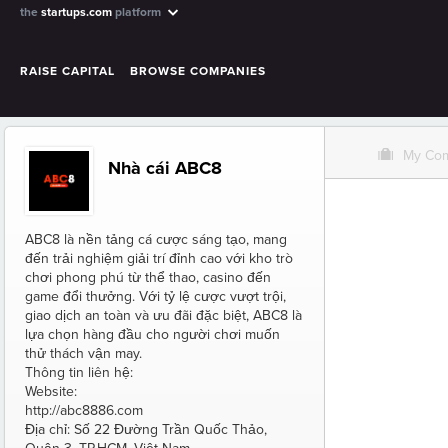
the
startups.com
platform
RAISE CAPITAL
BROWSE COMPANIES
O
My Co
Nhà cái ABC8
ABC8 là nền tảng cá cược sáng tạo, mang
đến trải nghiệm giải trí đỉnh cao với kho trò
chơi phong phú từ thể thao, casino đến
game đổi thưởng. Với tỷ lệ cược vượt trội,
giao dịch an toàn và ưu đãi đặc biệt, ABC8 là
lựa chọn hàng đầu cho người chơi muốn
thử thách vận may.
Thông tin liên hệ:
Website:
http://abc8886.com
Địa chỉ: Số 22 Đường Trần Quốc Thảo,