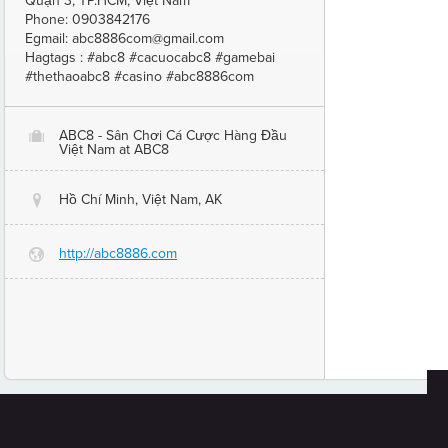
Quận 3, TP.HCM, Việt Nam
Phone: 0903842176
Egmail: abc8886com@gmail.com
Hagtags : #abc8 #cacuocabc8 #gamebai
#thethaoabc8 #casino #abc8886com
ABC8 - Sân Chơi Cá Cược Hàng Đầu
O
Việt Nam at ABC8
Hồ Chí Minh, Việt Nam, AK
@
http://abc8886.com
G