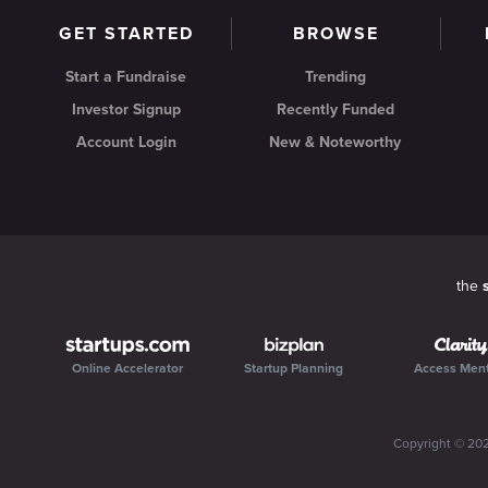
GET STARTED
BROWSE
Start a Fundraise
Trending
Investor Signup
Recently Funded
Account Login
New & Noteworthy
the
Online Accelerator
Startup Planning
Access Men
Copyright ©
20