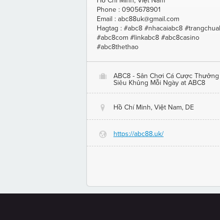
Hồ Chí Minh, Việt Nam
Phone : 0905678901
Email : abc88uk@gmail.com
Hagtag : #abc8 #nhacaiabc8 #trangchu
#abc8com #linkabc8 #abc8casino
#abc8thethao
ABC8 - Sân Chơi Cá Cược Thưởng
O
Siêu Khủng Mỗi Ngày at ABC8
Hồ Chí Minh, Việt Nam, DE
@
https://abc88.uk/
G