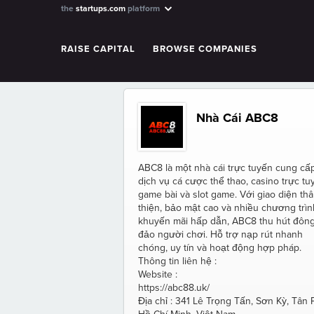
the
startups.com
platform
RAISE CAPITAL
BROWSE COMPANIES
Nhà Cái ABC8
ABC8 là một nhà cái trực tuyến cung cấ
dịch vụ cá cược thể thao, casino trực tu
game bài và slot game. Với giao diện th
thiện, bảo mật cao và nhiều chương trìn
khuyến mãi hấp dẫn, ABC8 thu hút đôn
đảo người chơi. Hỗ trợ nạp rút nhanh
chóng, uy tín và hoạt động hợp pháp.
Thông tin liên hệ :
Website :
https://abc88.uk/
Địa chỉ : 341 Lê Trọng Tấn, Sơn Kỳ, Tân 