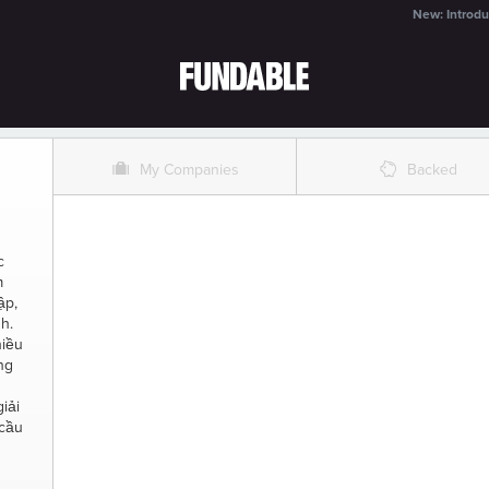
New: Introdu
O
%
My Companies
Backed
c
m
ập,
h.
hiều
ng
iải
 cầu