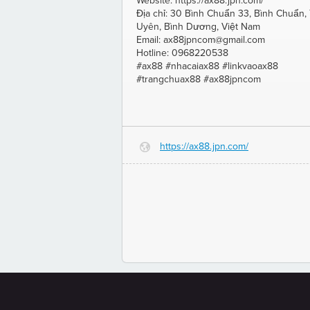
Website: https://ax88.jpn.com/
Địa chỉ: 30 Bình Chuẩn 33, Bình Chuẩn,
Uyên, Bình Dương, Việt Nam
Email: ax88jpncom@gmail.com
Hotline: 0968220538
#ax88 #nhacaiax88 #linkvaoax88
#trangchuax88 #ax88jpncom
https://ax88.jpn.com/
G