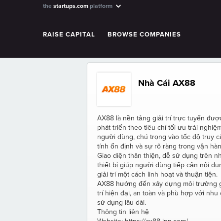
the
startups.com
platform
RAISE CAPITAL
BROWSE COMPANIES
Nhà Cái AX88
AX88 là nền tảng giải trí trực tuyến đượ
phát triển theo tiêu chí tối ưu trải nghiệ
người dùng, chú trọng vào tốc độ truy c
tính ổn định và sự rõ ràng trong vận hàn
Giao diện thân thiện, dễ sử dụng trên n
thiết bị giúp người dùng tiếp cận nội du
giải trí một cách linh hoạt và thuận tiện.
AX88 hướng đến xây dựng môi trường g
trí hiện đại, an toàn và phù hợp với nhu
sử dụng lâu dài.
Thông tin liên hệ