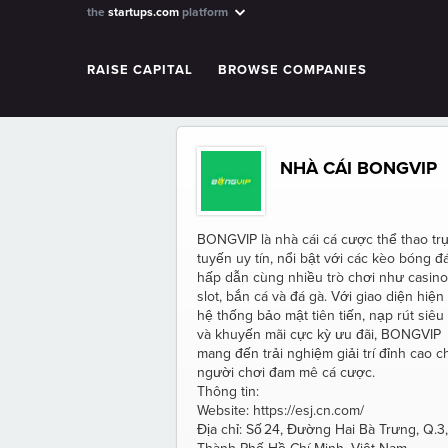
the
startups.com
platform
RAISE CAPITAL
BROWSE COMPANIES
NHÀ CÁI BONGVIP
BONGVIP là nhà cái cá cược thể thao tr
tuyến uy tín, nổi bật với các kèo bóng đ
hấp dẫn cùng nhiều trò chơi như casino
slot, bắn cá và đá gà. Với giao diện hiện 
hệ thống bảo mật tiên tiến, nạp rút siêu
và khuyến mãi cực kỳ ưu đãi, BONGVIP
mang đến trải nghiệm giải trí đỉnh cao c
người chơi đam mê cá cược.
Thông tin:
Website: https://esj.cn.com/
Địa chỉ: Số 24, Đường Hai Bà Trưng, Q.3,