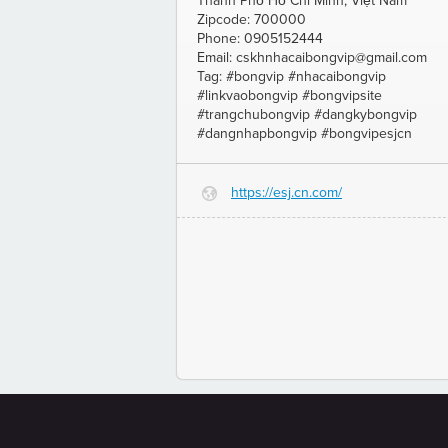
Thành Phố Hồ Chí Minh, Việt Nam
Zipcode: 700000
Phone: 0905152444
Email: cskhnhacaibongvip@gmail.com
Tag: #bongvip #nhacaibongvip
#linkvaobongvip #bongvipsite
#trangchubongvip #dangkybongvip
#dangnhapbongvip #bongvipesjcn
https://esj.cn.com/
G