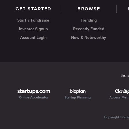
GET STARTED
BROWSE
Start a Fundraise
Trending
Investor Signup
Recently Funded
Account Login
New & Noteworthy
the
Online Accelerator
Startup Planning
Access Men
Copyright ©
20