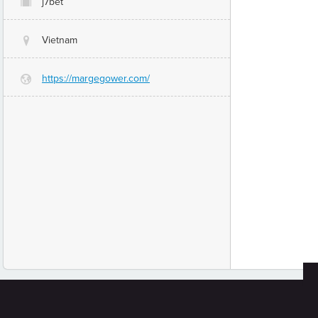
j7bet
O
Vietnam
@
https://margegower.com/
G