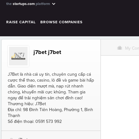
the
startups.com
platform
RAISE CAPITAL
BROWSE COMPANIES
O
My Co
j7bet j7bet
J7Bet là nhà cái uy tín, chuyên cung cấp cá
cược thể thao, casino, lô đề và game bài hấp
dẫn. Giao diện mượt mà, nạp rút nhanh
chóng, khuyến mãi cực khủng. Tham gia
ngay để trải nghiệm sân chơi đỉnh cao!
Thương hiệu: J7Bet
Địa chỉ: 98 Đinh Tiên Hoàng, Phường 1, Bình
Thạnh
Số điện thoại: 0591 573 992