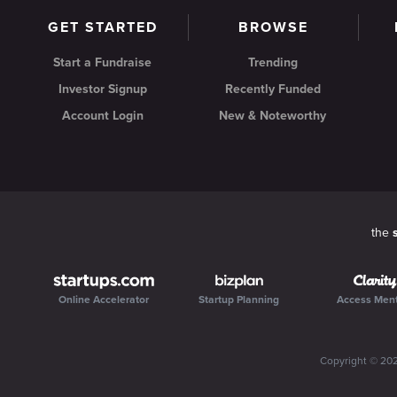
GET STARTED
BROWSE
Start a Fundraise
Trending
Investor Signup
Recently Funded
Account Login
New & Noteworthy
the
Online Accelerator
Startup Planning
Access Men
Copyright ©
20