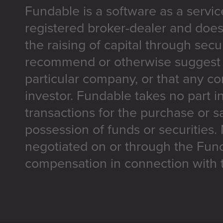
Fundable is a software as a servic
registered broker-dealer and does
the raising of capital through secu
recommend or otherwise suggest t
particular company, or that any co
investor. Fundable takes no part i
transactions for the purchase or sa
possession of funds or securities.
negotiated on or through the Fun
compensation in connection with t