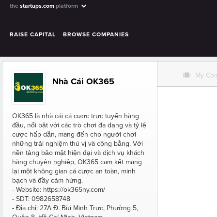
the
startups.com
platform
RAISE CAPITAL
BROWSE COMPANIES
O
My Co
Nhà Cái OK365
OK365 là nhà cái cá cược trực tuyến hàng
đầu, nổi bật với các trò chơi đa dạng và tỷ lệ
cược hấp dẫn, mang đến cho người chơi
những trải nghiệm thú vị và công bằng. Với
nền tảng bảo mật hiện đại và dịch vụ khách
hàng chuyên nghiệp, OK365 cam kết mang
lại một không gian cá cược an toàn, minh
bạch và đầy cảm hứng.
- Website: https://ok365ny.com/
- SDT: 0982658748
- Địa chỉ: 27A Đ. Bùi Minh Trực, Phường 5,