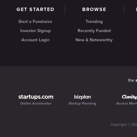
GET STARTED
BROWSE
Start a Fundraise
Trending
Investor Signup
Recently Funded
Account Login
New & Noteworthy
the
Online Accelerator
Startup Planning
Access Men
Copyright ©
20