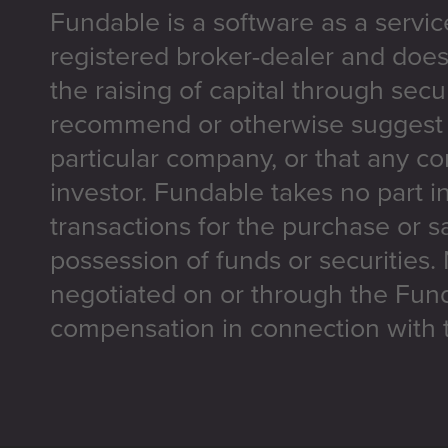
Fundable is a software as a servic
registered broker-dealer and does
the raising of capital through secu
recommend or otherwise suggest t
particular company, or that any co
investor. Fundable takes no part i
transactions for the purchase or sa
possession of funds or securities.
negotiated on or through the Fun
compensation in connection with t