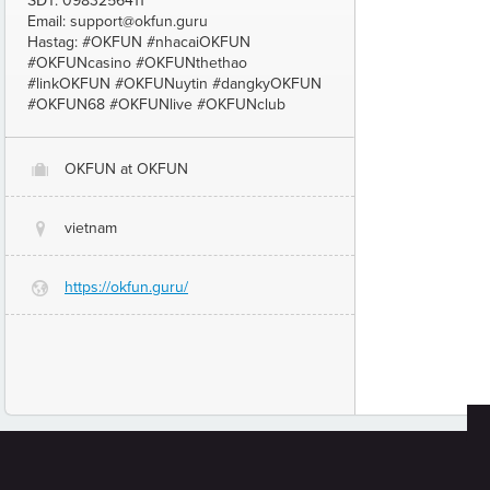
SĐT: 0983256411
Email: support@okfun.guru
Hastag: #OKFUN #nhacaiOKFUN
#OKFUNcasino #OKFUNthethao
#linkOKFUN #OKFUNuytin #dangkyOKFUN
#OKFUN68 #OKFUNlive #OKFUNclub
OKFUN at OKFUN
O
vietnam
@
https://okfun.guru/
G