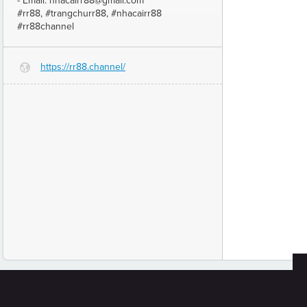
- Email: nhacairr88@gmail.com
#rr88, #trangchurr88, #nhacairr88
#rr88channel
https://rr88.channel/
G