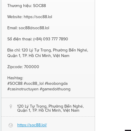
Thương hiệu: SOC88
Website: https://soc88.lol
Email: soc88@soc88.lol
Số điện thoại: (+84) 093 777 7890
Địa chỉ: 120 Lý Tự Trọng, Phường Bến Nghé,
Quận 1, TP. Hồ Chí Minh, Việt Nam
Zipcode: 700000
Hashtag:
#SOC88 #soc88_lol #keobongda
#casinotructuyen #gamedoithuong
120 Lý Tự Trọng, Phường Bến Nghé,
@
Quận 1, TP. Hồ Chí Minh, Việt Nam
https://soc88.lol/
G