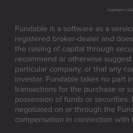
Copyright ©
20
Fundable is a software as a servic
registered broker-dealer and does
the raising of capital through secu
recommend or otherwise suggest t
particular company, or that any co
investor. Fundable takes no part i
transactions for the purchase or sa
possession of funds or securities.
negotiated on or through the Fun
compensation in connection with t