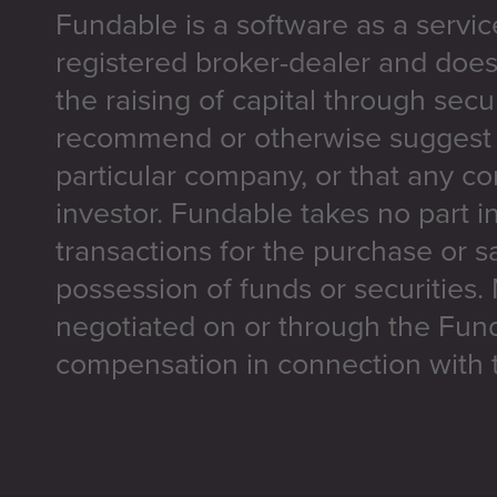
Fundable is a software as a servic
registered broker-dealer and does
the raising of capital through secu
recommend or otherwise suggest t
particular company, or that any co
investor. Fundable takes no part i
transactions for the purchase or sa
possession of funds or securities.
negotiated on or through the Fun
compensation in connection with t