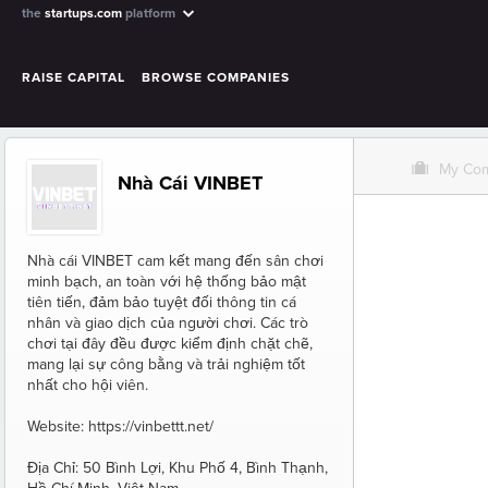
the
startups.com
platform
RAISE CAPITAL
BROWSE COMPANIES
O
My Co
Nhà Cái VINBET
Nhà cái VINBET cam kết mang đến sân chơi
minh bạch, an toàn với hệ thống bảo mật
tiên tiến, đảm bảo tuyệt đối thông tin cá
nhân và giao dịch của người chơi. Các trò
chơi tại đây đều được kiểm định chặt chẽ,
mang lại sự công bằng và trải nghiệm tốt
nhất cho hội viên.
Website: https://vinbettt.net/
Địa Chỉ: 50 Bình Lợi, Khu Phố 4, Bình Thạnh,