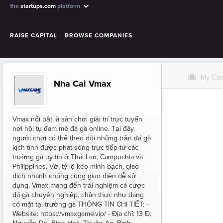
the
startups.com
platform
RAISE CAPITAL
BROWSE COMPANIES
O
My Co
Nha Cai Vmax
Vmax nổi bật là sân chơi giải trí trực tuyến
nơi hội tụ đam mê đá gà online. Tại đây,
người chơi có thể theo dõi những trận đá gà
kịch tính được phát sóng trực tiếp từ các
trường gà uy tín ở Thái Lan, Campuchia và
Philippines. Với tỷ lệ kèo minh bạch, giao
dịch nhanh chóng cùng giao diện dễ sử
dụng, Vmax mang đến trải nghiệm cá cược
đá gà chuyên nghiệp, chân thực như đang
có mặt tại trường gà THÔNG TIN CHI TIẾT: -
Website: https://vmaxgame.vip/ - Địa chỉ: 13 Đ.