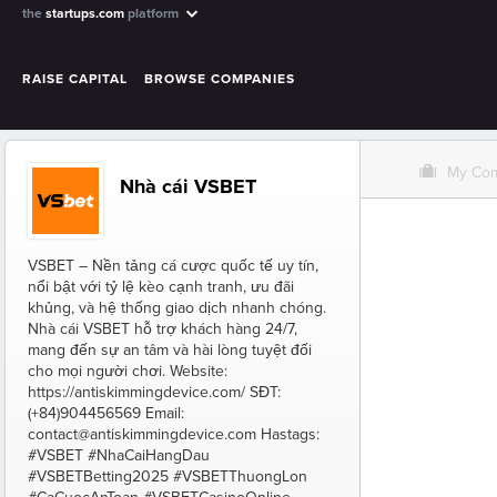
the
startups.com
platform
RAISE CAPITAL
BROWSE COMPANIES
O
My Co
Nhà cái VSBET
VSBET – Nền tảng cá cược quốc tế uy tín,
nổi bật với tỷ lệ kèo cạnh tranh, ưu đãi
khủng, và hệ thống giao dịch nhanh chóng.
Nhà cái VSBET hỗ trợ khách hàng 24/7,
mang đến sự an tâm và hài lòng tuyệt đối
cho mọi người chơi. Website:
https://antiskimmingdevice.com/ SĐT:
(+84)904456569 Email:
contact@antiskimmingdevice.com Hastags:
#VSBET #NhaCaiHangDau
#VSBETBetting2025 #VSBETThuongLon