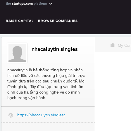
the
startups.com
platform
RAISE CAPITAL
BROWSE COMPANIES
O
My Co
nhacaiuytin singles
nhacaiuytin là hệ thống tổng hợp và phân
tích dữ liệu về các thương hiệu giải trí trực
tuyến dựa trên các tiêu chuẩn quốc tế. Mọi
đánh giá tại đây đều tập trung vào tính ổn
định của hạ tầng công nghệ và độ minh
bạch trong vận hành.
https://nhacaiuytin.singles/
G