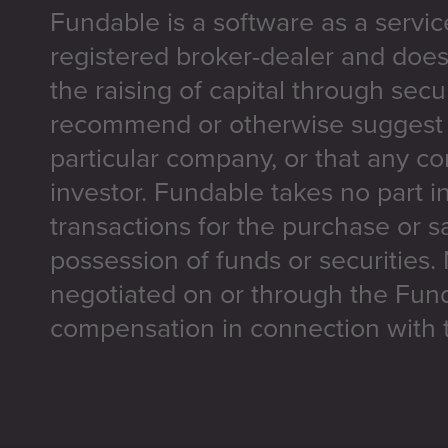
Fundable is a software as a servic
registered broker-dealer and does
the raising of capital through secu
recommend or otherwise suggest t
particular company, or that any co
investor. Fundable takes no part i
transactions for the purchase or sa
possession of funds or securities.
negotiated on or through the Fun
compensation in connection with t