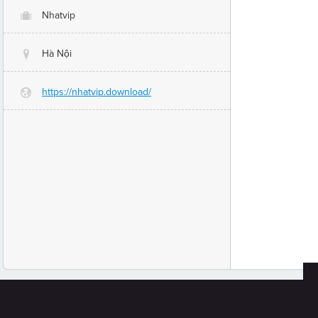
Nhatvip
O
Hà Nội
@
https://nhatvip.download/
G