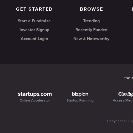
GET STARTED
BROWSE
Start a Fundraise
Trending
Investor Signup
Recently Funded
Account Login
New & Noteworthy
the
Online Accelerator
Startup Planning
Access Men
Copyright ©
20