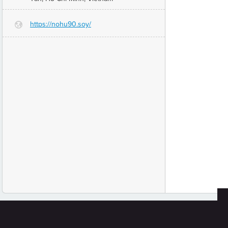
https://nohu90.soy/
G