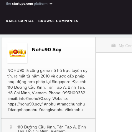
the
startups.com
platform
RAISE CAPITAL
BROWSE COMPANIES
O
My Co
Nohu90 Soy
NOHU90 là cổng game nổ hũ trực tuyến uy
tín, ra mắt từ năm 2010 và được cấp phép
hoạt động hợp pháp tại Singapore. Địa chỉ:
110 Đường Cầu Kinh, Tân Tạo A, Bình Tân,
Hồ Chí Minh, Vietnam. Phone: 0951100332.
Email: info@nohu90.soy. Website:
https://nohu90.soy/ #nohu #trangchunohu
#dangnhapnohu #dangkynohu #linknohu
110 Đường Cầu Kinh, Tân Tạo A, Bình
@
Tân, Hồ Chí Minh, Vietnam