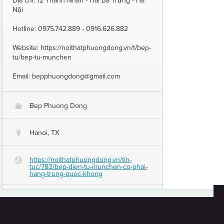
​Địa chỉ: 12 Thanh Nhàn - Hai Bà Trưng - Hà
Nội
Hotline: 0975.742.889 - 0916.626.882
Website: https://noithatphuongdong.vn/t/bep-
tu/bep-tu-munchen
Email: bepphuongdong@gmail.com
Bep Phuong Dong
O
Hanoi, TX
@
https://noithatphuongdong.vn/tin-
G
tuc/783/bep-dien-tu-munchen-co-phai-
hang-trung-quoc-khong