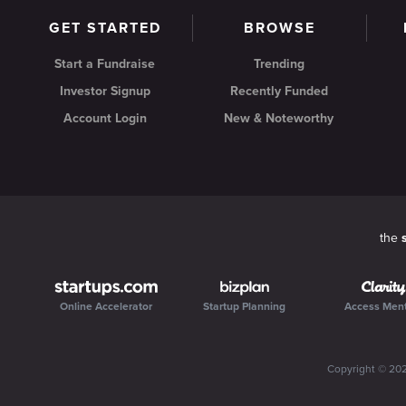
GET STARTED
BROWSE
Start a Fundraise
Trending
Investor Signup
Recently Funded
Account Login
New & Noteworthy
the
Online Accelerator
Startup Planning
Access Men
Copyright ©
20