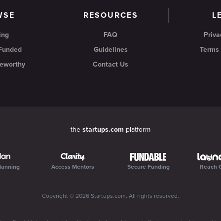
WSE
RESOURCES
L
ing
FAQ
Priva
 Funded
Guidelines
Terms 
eworthy
Contact Us
the
startups.com
platform
lanning
Access Mentors
Secure Funding
Reach 
Copyright ©
2026
Startups.com
. All rights reserved.