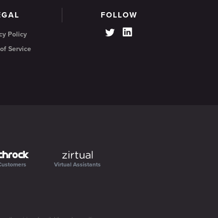
EGAL
FOLLOW
cy Policy
of Service
Customers
Virtual Assistants