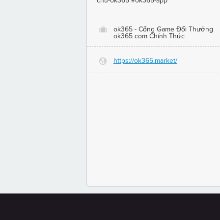
chu-ok365 #ok365-app
ok365 - Cổng Game Đổi Thưởng
O
ok365 com Chính Thức
https://ok365.market/
G