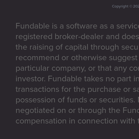
Copyright ©
20
Fundable is a software as a servic
registered broker-dealer and does
the raising of capital through secu
recommend or otherwise suggest t
particular company, or that any co
investor. Fundable takes no part i
transactions for the purchase or sa
possession of funds or securities.
negotiated on or through the Fun
compensation in connection with t