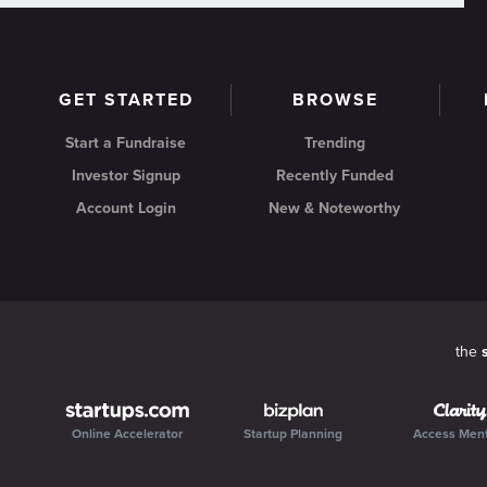
GET STARTED
BROWSE
Start a Fundraise
Trending
Investor Signup
Recently Funded
Account Login
New & Noteworthy
the
Online Accelerator
Startup Planning
Access Men