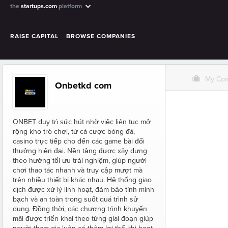
the
startups.com
platform
RAISE CAPITAL
BROWSE COMPANIES
O
My Co
Onbetkd com
ONBET duy trì sức hút nhờ việc liên tục mở
rộng kho trò chơi, từ cá cược bóng đá,
casino trực tiếp cho đến các game bài đổi
thưởng hiện đại. Nền tảng được xây dựng
theo hướng tối ưu trải nghiệm, giúp người
chơi thao tác nhanh và truy cập mượt mà
trên nhiều thiết bị khác nhau. Hệ thống giao
dịch được xử lý linh hoạt, đảm bảo tính minh
bạch và an toàn trong suốt quá trình sử
dụng. Đồng thời, các chương trình khuyến
mãi được triển khai theo từng giai đoạn giúp