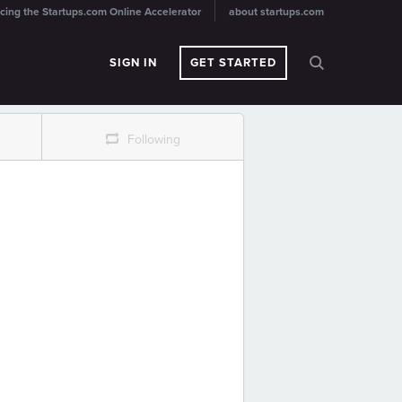
cing the Startups.com Online Accelerator
about startups.com
SIGN IN
GET STARTED
r
Following