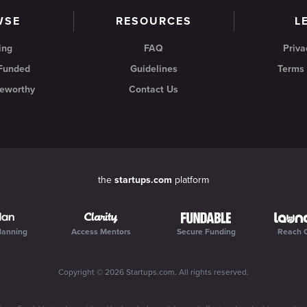
WSE
RESOURCES
L
ing
FAQ
Priva
 Funded
Guidelines
Terms 
eworthy
Contact Us
the
startups.com
platform
lanning
Access Mentors
Secure Funding
Reach 
Copyright ©
2026
Startups.com
. All rights reserved.