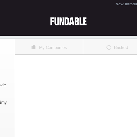
New: Introdu
O
%
My Companies
Backed
akie
eśmy