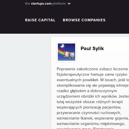
the
startups.com
platform
RAISE CAPITAL
BROWSE COMPANIES
Paul Sylik
Poprawnie zakończone zobacz leczenie
fizjoterapeutyczne hamuje same ryzyko
ewentualnych powikłań. W losach, jeśli t
skomplikowania się ale pojawiają istnieje
rzadko głębokim a dobroczynnym
urządzeniem obniżki ich wyników. Jest
tutaj wszystek obszar różnych terapii
wspierających pionizację pacjentów,
przywracanie czynności ruchowych,
wzmacnianie tkanek, wspieranie gojenia,
wzmacnianie organizmu mięśniowego,