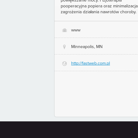
powiększanie mocy. Fizjoterapia
pooperacyjna popiera oraz minimalizacja
zagrożenia działania nawrotów choroby.
www
O
Minneapolis, MN
@
http://fastweb.com.pl
G